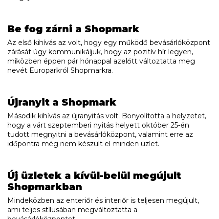
Be fog zárni a Shopmark
Az első kihívás az volt, hogy egy működő bevásárlóközpont
zárását úgy kommunikáljuk, hogy az pozitív hír legyen,
miközben éppen pár hónappal azelőtt változtatta meg
nevét Europarkról Shopmarkra.
Újranyit a Shopmark
Második kihívás az újranyitás volt. Bonyolította a helyzetet,
hogy a várt szeptemberi nyitás helyett október 25-én
tudott megnyitni a bevásárlóközpont, valamint erre az
időpontra még nem készült el minden üzlet.
Új üzletek a kívül-belül megújult
Shopmarkban
Mindeközben az enteriőr és interiőr is teljesen megújult,
ami teljes stílusában megváltoztatta a