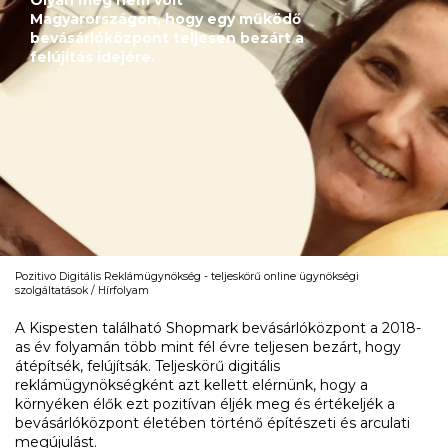
Magyarországon, hogy egy működő
bevásárlóközpont teljesen bezárt a
felújítás idejére.
Pozitivo Digitális Reklámügynökség - teljeskörű online ügynökségi
szolgáltatások
Hírfolyam
A Kispesten található Shopmark bevásárlóközpont a 2018-
as év folyamán több mint fél évre teljesen bezárt, hogy
átépítsék, felújítsák. Teljeskörű digitális
reklámügynökségként azt kellett elérnünk, hogy a
környéken élők ezt pozitívan éljék meg és értékeljék a
bevásárlóközpont életében történő építészeti és arculati
megújulást.