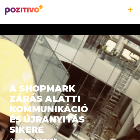
A SHOPMARK
ZÁRÁS ALATTI
KOMMUNIKÁCIÓ
ÉS ÚJRANYITÁS
SIKERE
Olyan még nem volt