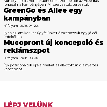
Komoly és elismert influencerek szerepeltek az Allee Írás
forradalma kampányában. Mi szerveztük, terveztük.
GreenGo és Allee egy
kampányban
Hírfolyam • 2018. 04. 20.
Ilyen az, amikor két ügyfelünket összehozzuk egy jó cél
érdekében.
Mucopront új koncepció és
reklámszpot
Hírfolyam • 2018. 08. 30.
Így pozicionáltuk újra a márkát és alakítottuk ki a nyertes
koncepciót.
LÉPJ VELÜNK