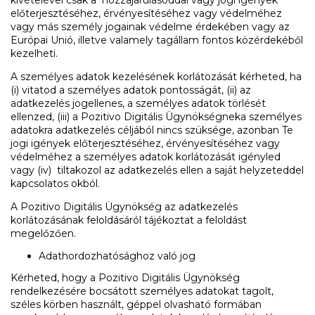
kivételével csak a hozzájárulásoddal vagy jogi igények
előterjesztéséhez, érvényesítéséhez vagy védelméhez
vagy más személy jogainak védelme érdekében vagy az
Európai Unió, illetve valamely tagállam fontos közérdekéből
kezelheti.
A személyes adatok kezelésének korlátozását kérheted, ha
(i) vitatod a személyes adatok pontosságát, (ii) az
adatkezelés jogellenes, a személyes adatok törlését
ellenzed, (iii) a Pozitivo Digitális Ügynökségneka személyes
adatokra adatkezelés céljából nincs szüksége, azonban Te
jogi igények előterjesztéséhez, érvényesítéséhez vagy
védelméhez a személyes adatok korlátozását igényled
vagy (iv) tiltakozol az adatkezelés ellen a saját helyzeteddel
kapcsolatos okból.
A Pozitivo Digitális Ügynökség az adatkezelés
korlátozásának feloldásáról tájékoztat a feloldást
megelőzően.
Adathordozhatósághoz való jog
Kérheted, hogy a Pozitivo Digitális Ügynökség
rendelkezésére bocsátott személyes adatokat tagolt,
széles körben használt, géppel olvasható formában