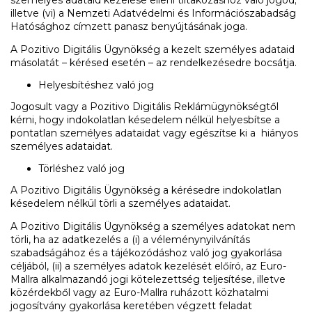
személyes adataid kezelése elleni tiltakozáshoz való jogod;
illetve (vi) a Nemzeti Adatvédelmi és Információszabadság
Hatósághoz címzett panasz benyújtásának joga.
A Pozitivo Digitális Ügynökség a kezelt személyes adataid
másolatát – kérésed esetén – az rendelkezésedre bocsátja.
Helyesbítéshez való jog
Jogosult vagy a Pozitivo Digitális Reklámügynökségtől
kérni, hogy indokolatlan késedelem nélkül helyesbítse a
pontatlan személyes adataidat vagy egészítse ki a hiányos
személyes adataidat.
Törléshez való jog
A Pozitivo Digitális Ügynökség a kérésedre indokolatlan
késedelem nélkül törli a személyes adataidat.
A Pozitivo Digitális Ügynökség a személyes adatokat nem
törli, ha az adatkezelés a (i) a véleménynyilvánítás
szabadságához és a tájékozódáshoz való jog gyakorlása
céljából, (ii) a személyes adatok kezelését előíró, az Euro-
Mallra alkalmazandó jogi kötelezettség teljesítése, illetve
közérdekből vagy az Euro-Mallra ruházott közhatalmi
jogosítvány gyakorlása keretében végzett feladat