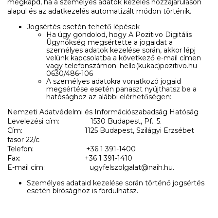
megkapd, ha a személyes adatok kezelés hozzájáruláson
alapul és az adatkezelés automatizált módon történik.
Jogsértés esetén tehető lépések
Ha úgy gondolod, hogy A Pozitivo Digitális
Ügynökség megsértette a jogaidat a
személyes adatok kezelése során, akkor lépj
velünk kapcsolatba a következő e-mail címen
vagy telefonszámon: hello(kukac)pozitivo.hu
0630/486-106
A személyes adatokra vonatkozó jogaid
megsértése esetén panaszt nyújthatsz be a
hatósághoz az alábbi elérhetőségen:
Nemzeti Adatvédelmi és Információszabadság Hatóság
Levelezési cím: 1530 Budapest, Pf.: 5.
Cím: 1125 Budapest, Szilágyi Erzsébet
fasor 22/c
Telefon: +36 1 391-1400
Fax: +36 1 391-1410
E-mail cím: ugyfelszolgalat@naih.hu.
Személyes adataid kezelése során történő jogsértés
esetén bírósághoz is fordulhatsz.