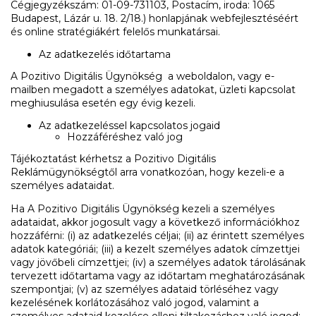
Cégjegyzékszám: 01-09-731103, Postacím, iroda: 1065
Budapest, Lázár u. 18. 2/18.) honlapjának webfejlesztéséért
és online stratégiákért felelős munkatársai.
Az adatkezelés időtartama
A Pozitivo Digitális Ügynökség a weboldalon, vagy e-
mailben megadott a személyes adatokat, üzleti kapcsolat
meghiusulása esetén egy évig kezeli.
Az adatkezeléssel kapcsolatos jogaid
Hozzáféréshez való jog
Tájékoztatást kérhetsz a Pozitivo Digitális
Reklámügynökségtől arra vonatkozóan, hogy kezeli-e a
személyes adataidat.
Ha A Pozitivo Digitális Ügynökség kezeli a személyes
adataidat, akkor jogosult vagy a következő információkhoz
hozzáférni: (i) az adatkezelés céljai; (ii) az érintett személyes
adatok kategóriái; (iii) a kezelt személyes adatok címzettjei
vagy jövőbeli címzettjei; (iv) a személyes adatok tárolásának
tervezett időtartama vagy az időtartam meghatározásának
szempontjai; (v) az személyes adataid törléséhez vagy
kezelésének korlátozásához való jogod, valamint a