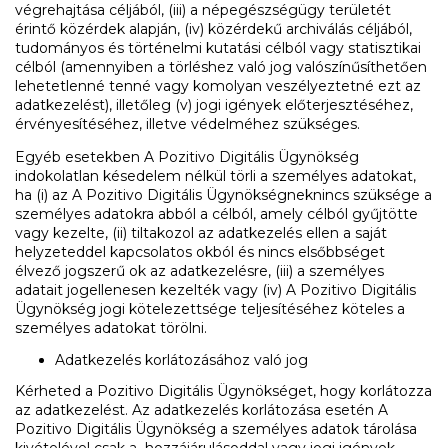
végrehajtása céljából, (iii) a népegészségügy területét
érintő közérdek alapján, (iv) közérdekű archiválás céljából,
tudományos és történelmi kutatási célból vagy statisztikai
célból (amennyiben a törléshez való jog valószínűsíthetően
lehetetlenné tenné vagy komolyan veszélyeztetné ezt az
adatkezelést), illetőleg (v) jogi igények előterjesztéséhez,
érvényesítéséhez, illetve védelméhez szükséges.
Egyéb esetekben A Pozitivo Digitális Ügynökség
indokolatlan késedelem nélkül törli a személyes adatokat,
ha (i) az A Pozitivo Digitális Ügynökségneknincs szüksége a
személyes adatokra abból a célból, amely célból gyűjtötte
vagy kezelte, (ii) tiltakozol az adatkezelés ellen a saját
helyzeteddel kapcsolatos okból és nincs elsőbbséget
élvező jogszerű ok az adatkezelésre, (iii) a személyes
adatait jogellenesen kezelték vagy (iv) A Pozitivo Digitális
Ügynökség jogi kötelezettsége teljesítéséhez köteles a
személyes adatokat törölni.
Adatkezelés korlátozásához való jog
Kérheted a Pozitivo Digitális Ügynökséget, hogy korlátozza
az adatkezelést. Az adatkezelés korlátozása esetén A
Pozitivo Digitális Ügynökség a személyes adatok tárolása