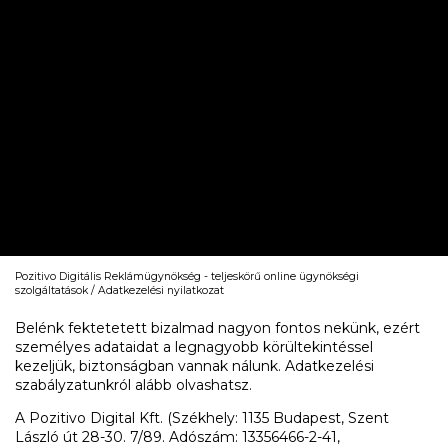
Pozitivo Digitális Reklámügynökség - teljeskörű online ügynökségi
szolgáltatások
Adatkezelési nyilatkozat
Belénk fektetetett bizalmad nagyon fontos nekünk, ezért
személyes adataidat a legnagyobb körültekintéssel
kezeljük, biztonságban vannak nálunk. Adatkezelési
szabályzatunkról alább olvashatsz.
A Pozitivo Digital Kft. (Székhely: 1135 Budapest, Szent
László út 28-30. 7/89. Adószám: 13356466-2-41,