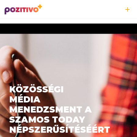
KÖZÖSSÉGI
MÉDIA
MENEDZSMENT A
SZAMOS TODAY
NÉPSZERŰSÍTÉSÉÉRT