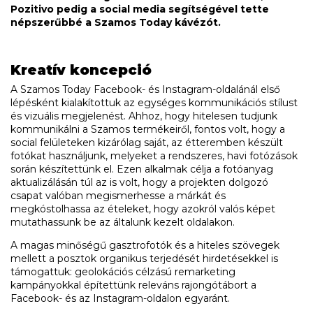
Pozitivo pedig a social media segítségével tette
népszerűbbé a Szamos Today kávézót.
Kreatív koncepció
A Szamos Today Facebook- és Instagram-oldalánál első
lépésként kialakítottuk az egységes kommunikációs stílust
és vizuális megjelenést. Ahhoz, hogy hitelesen tudjunk
kommunikálni a Szamos termékeiről, fontos volt, hogy a
social felületeken kizárólag saját, az étteremben készült
fotókat használjunk, melyeket a rendszeres, havi fotózások
során készítettünk el. Ezen alkalmak célja a fotóanyag
aktualizálásán túl az is volt, hogy a projekten dolgozó
csapat valóban megismerhesse a márkát és
megkóstolhassa az ételeket, hogy azokról valós képet
mutathassunk be az általunk kezelt oldalakon.
A magas minőségű gasztrofotók és a hiteles szövegek
mellett a posztok organikus terjedését hirdetésekkel is
támogattuk: geolokációs célzású remarketing
kampányokkal építettünk releváns rajongótábort a
Facebook- és az Instagram-oldalon egyaránt.