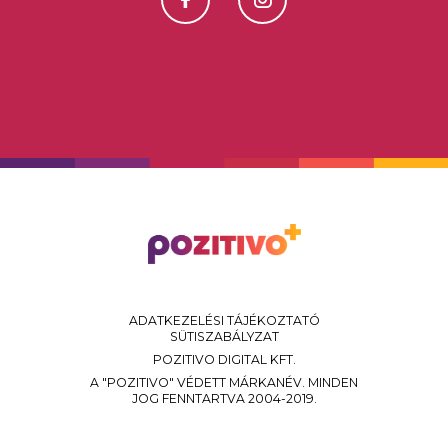
ADATKEZELÉSI TÁJÉKOZTATÓ
SÜTISZABÁLYZAT
POZITIVO DIGITAL KFT.
A "POZITIVO" VÉDETT MÁRKANÉV. MINDEN
JOG FENNTARTVA 2004-2019.
Today
Szamos Today