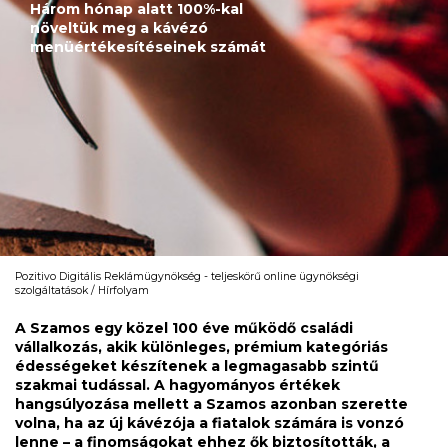
Három hónap alatt 100%-kal
növeltük meg a kávézó
menüértékesítéseinek számát
Pozitivo Digitális Reklámügynökség - teljeskörű online ügynökségi
szolgáltatások
Hírfolyam
A Szamos egy közel 100 éve működő családi
vállalkozás, akik különleges, prémium kategóriás
édességeket készítenek a legmagasabb szintű
szakmai tudással. A hagyományos értékek
hangsúlyozása mellett a Szamos azonban szerette
volna, ha az új kávézója a fiatalok számára is vonzó
lenne – a finomságokat ehhez ők biztosították, a